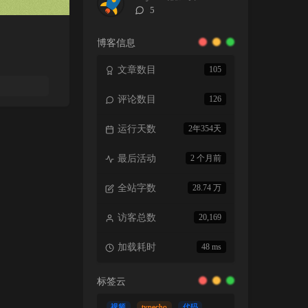
评
5
论
数：
博客信息
文章数目
105
评论数目
126
运行天数
2年354天
最后活动
2 个月前
全站字数
28.74 万
访客总数
20,169
加载耗时
48 ms
标签云
视频
typecho
代码