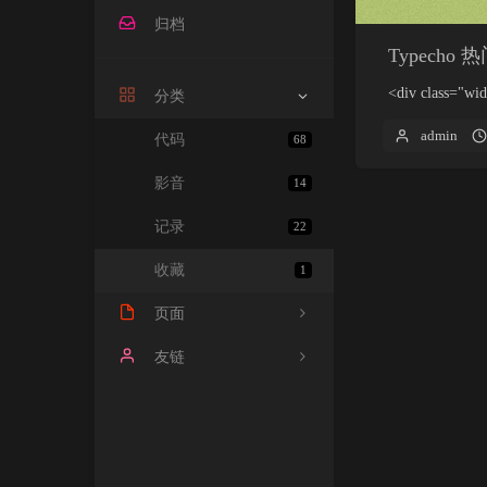
归档
Typecho
<div class="wid
分类
admin
代码
68
影音
14
记录
22
收藏
1
页面
每天60秒看世界
友链
豆瓣影视
时光机