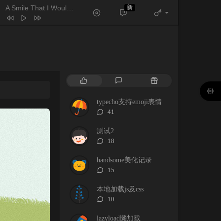
A Smile That I Would Never See Again
新
- Kitti Kuremanee
Ticket (Day Trip)
Chookiat Sakveerakul / August Band
A Smile That I Would Never See
in
Kitti Kuremanee
Playground
Kitti Kuremanee
Old Chinese Song
Kitti Kuremanee
淤青
刘昊霖
热
最
随
门
新
机
我可以坐你旁边吗
厘小白
文
评
文
typecho支持emoji表情
For You To Be Here
Tom Rosenthal
章
论
章
评
41
论
情人知己
叶蒨文
数：
测试2
当初就不该学php
黄灰红
评
18
论
数：
handsome美化记录
评
15
论
数：
本地加载js及css
评
10
论
数：
lazyload懒加载