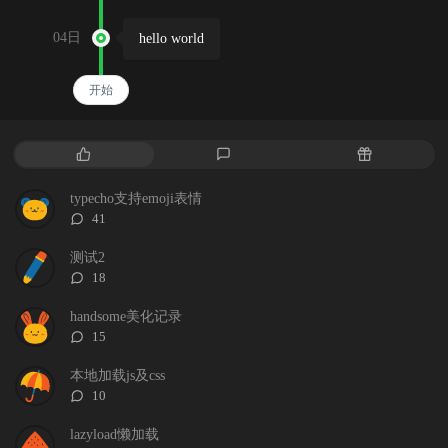
04日
hello world
开始
热
最
随
门
新
机
文
评
文
typecho支持emoji表情
章
论
章
评
41
论
数：
测试2
评
18
论
数：
handsome美化记录
评
15
论
数：
本地加载js及css
评
10
论
数：
lazyload懒加载