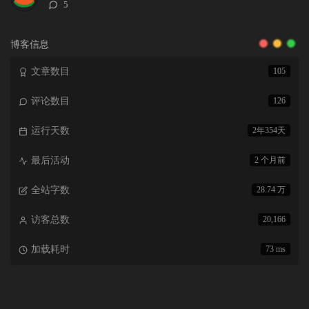
评
5
论
数：
博客信息
文章数目
105
评论数目
126
运行天数
2年354天
最后活动
2 个月前
全站字数
28.74 万
访客总数
20,166
加载耗时
73 ms