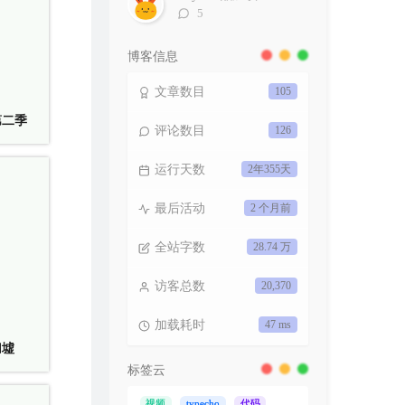
评
5
论
数：
博客信息
文章数目
105
第二季
评论数目
126
运行天数
2年355天
最后活动
2 个月前
全站字数
28.74 万
访客总数
20,370
加载耗时
47 ms
归墟
标签云
视频
typecho
代码