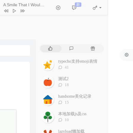
A Smile That I Would Never See Again
新
- Kitti Kuremanee
Ticket (Day Trip)
Chookiat Sakveerakul / August Band
A Smile That I Would Never See
in
Kitti Kuremanee
Playground
Kitti Kuremanee
Old Chinese Song
Kitti Kuremanee
淤青
刘昊霖
热
最
随
门
新
机
我可以坐你旁边吗
厘小白
文
评
文
typecho支持emoji表情
For You To Be Here
Tom Rosenthal
章
论
章
评
41
论
情人知己
叶蒨文
数：
测试2
当初就不该学php
黄灰红
评
18
论
数：
handsome美化记录
评
15
论
数：
本地加载js及css
评
10
论
数：
lazyload懒加载