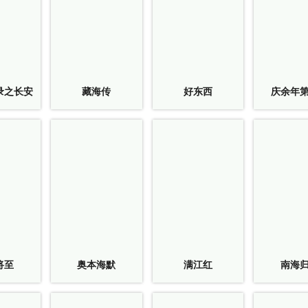
录之长安
藏海传
好东西
庆余年
将至
奥本海默
满江红
南海