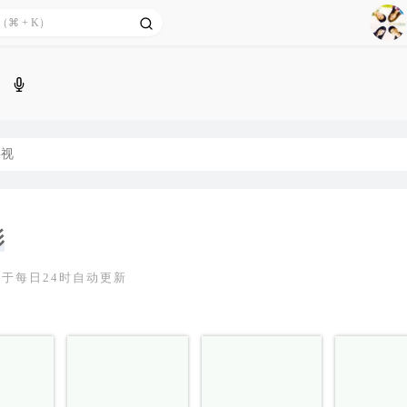
1
2
Aga
3
4
5
影视
6
7
8
影
9
于每日24时自动更新