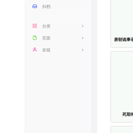
归档
分类
页面
68
唐朝诡事
每天60秒看世界
友链
14
豆瓣影视
22
时光机
1
友情链接
文章归档
网页收藏
死期