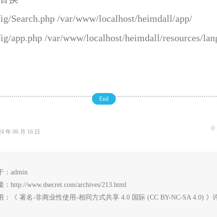
fig/Search.php /var/www/localhost/heimdall/app/
fig/app.php /var/www/localhost/heimdall/resources/lan
End
©
年 06 月 16 日
于：
admin
接：
http://www.dsecret.com/archives/213.html
用：
《
署名-非商业性使用-相同方式共享 4.0 国际 (CC BY-NC-SA 4.0)
》许可