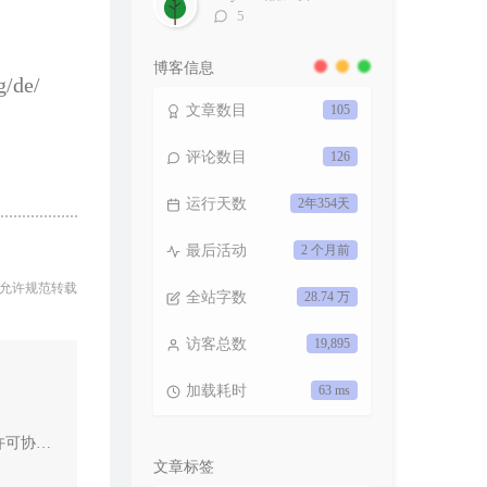
评
5
论
数：
博客信息
g/de/
文章数目
105
评论数目
126
运行天数
2年354天
最后活动
2 个月前
 允许规范转载
全站字数
28.74 万
访客总数
19,895
加载耗时
63 ms
协议授权
文章标签