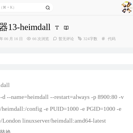
1
2
器13-heimdall
Aga
3
4
分
 年 06 月 16 日
66 次浏览
暂无评论
324字数
代码
类：
5
6
7
8
dall
9
 -d --name=heimdall --restart=always -p 8900:80 -v
/heimdall:/config -e PUID=1000 -e PGID=1000 -e
London linuxserver/heimdall:amd64-latest
l 替换