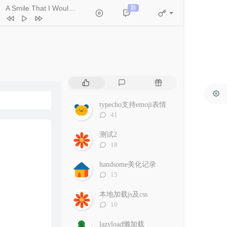
A Smile That I Would Never See Again
新
- Kitti Kuremanee
Ticket (Day Trip)
Chookiat Sakveerakul / August Band
A Smile That I Would Never See
in
Kitti Kuremanee
Playground
Kitti Kuremanee
Old Chinese Song
Kitti Kuremanee
淤青
刘昊霖
热
最
随
门
新
机
我可以坐你旁边吗
厘小白
文
评
文
typecho支持emoji表情
For You To Be Here
Tom Rosenthal
章
论
章
评
41
论
情人知己
叶蒨文
数：
测试2
当初就不该学php
黄灰红
评
18
论
数：
handsome美化记录
评
15
论
数：
本地加载js及css
评
10
论
数：
lazyload懒加载