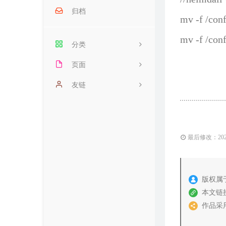
归档
mv -f /con
mv -f /con
分类
页面
68
每天60秒看世界
友链
14
豆瓣影视
22
时光机
1
最后修改：2024 
友情链接
文章归档
版权属
网页收藏
本文链
作品采