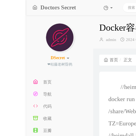
Doctors Secret
Docker容
博
发
admin
2024
主：
布
时
间：
DSecret
首页
正文
❤枯藤老树昏
;
首页
//heim
导航
docker run
代码
/share/Web
收藏
TZ=Europe/
豆瓣
//heimdal