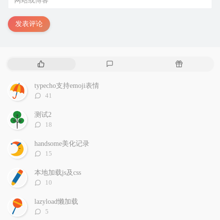
发表评论
热
最
随
门
新
机
文
评
文
typecho支持emoji表情
章
论
章
评
41
论
数：
测试2
评
18
论
数：
handsome美化记录
评
15
论
数：
本地加载js及css
评
10
论
数：
lazyload懒加载
评
5
论