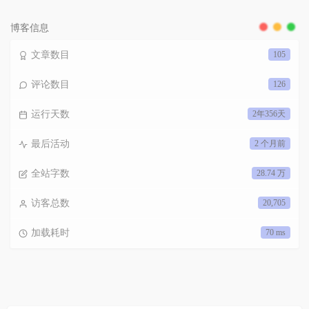
数：
博客信息
文章数目
105
评论数目
126
运行天数
2年356天
最后活动
2 个月前
全站字数
28.74 万
访客总数
20,705
加载耗时
70 ms