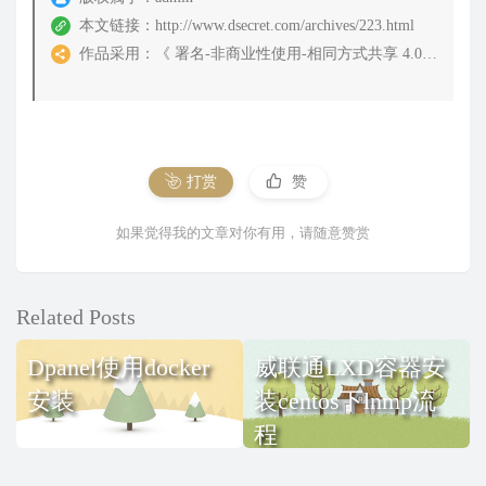
本文链接：
http://www.dsecret.com/archives/223.html
作品采用：
《
署名-非商业性使用-相同方式共享 4.0 国际 (CC BY-NC-SA 4.0)
打赏
赞
如果觉得我的文章对你有用，请随意赞赏
Related Posts
Dpanel使用docker
威联通LXD容器安
安装
装centos下lnmp流
程