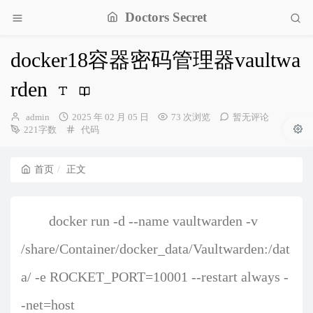
Doctors Secret
docker18容器密码管理器vaultwa
rden
博
发
admin
2025 年 02 月 05 日
73 次浏览
暂无评论
主：
布
分
221字数
代码
时
类：
间：
首页
正文
docker run -d --name vaultwarden -v
/share/Container/docker_data/Vaultwarden:/dat
a/ -e ROCKET_PORT=10001 --restart always -
-net=host