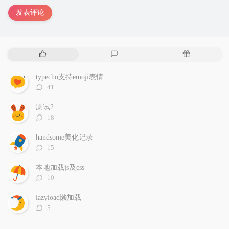
发表评论
热
最
随
门
新
机
文
评
文
typecho支持emoji表情
章
论
章
评
41
论
数：
测试2
评
18
论
数：
handsome美化记录
评
15
论
数：
本地加载js及css
评
10
论
数：
lazyload懒加载
评
5
论
数：