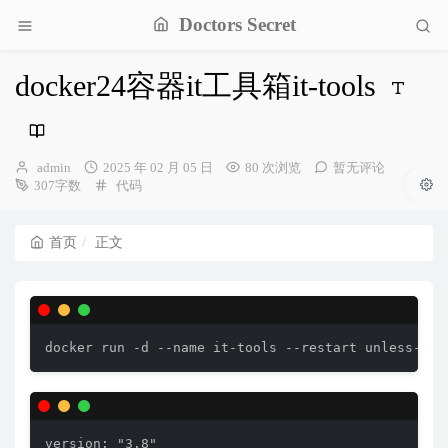
Doctors Secret
docker24容器it工具箱it-tools
博
发
admin
2025 年 02 月 05 日
80 次浏览
暂无评论
主：
布
分
307字数
代码
时
类：
间：
首页
正文
docker run -d --name it-tools --restart unless-sto
version: "3.8"
