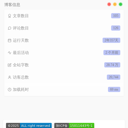
博客信息
文章数目
105
评论数目
126
运行天数
2年357天
最后活动
2 个月前
全站字数
28.74 万
访客总数
20,744
加载耗时
69 ms
|