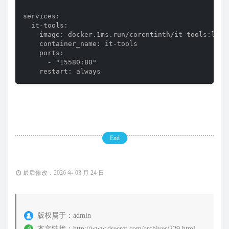
services:

  it-tools:

    image: docker.1ms.run/corentinth/it-tools:lates
    container_name: it-tools

    ports:

      - "15580:80"

    restart: always
End
最后修改：2026 年 03 月 24 日
版权属于：
admin
本文链接：
http://www.dsecret.com/archives/229.html