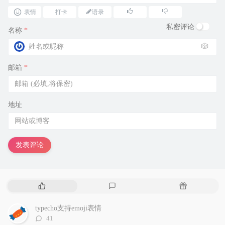
表情
打卡
语录
私密评论
名称
*
🎲
邮箱
*
地址
发表评论
热
最
随
门
新
机
文
评
文
typecho支持emoji表情
章
论
章
评
41