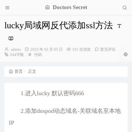
Doctors Secret
lucky局域网反代添加ssl方法
博
发
admin
2025 年 02 月 05 日
101 次浏览
暂无评论
主：
布
分
244字数
代码
时
类：
间：
首页
正文
1.进入lucky 默认密码666
2.添加dnspod动态域名-关联域名至本地
IP