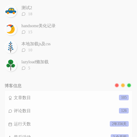
论
数：
测试2
评
18
论
数：
handsome美化记录
评
15
论
数：
本地加载js及css
评
10
论
数：
lazyload懒加载
评
5
论
数：
博客信息
文章数目
105
评论数目
126
运行天数
2年356天